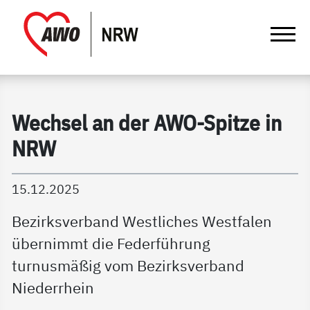
springen
Gathmann Michaelis und Freunde | Det
Link zu Home
Wechsel an der AWO-Spitze in
NRW
15.12.2025
Bezirksverband Westliches Westfalen
übernimmt die Federführung
turnusmäßig vom Bezirksverband
Niederrhein