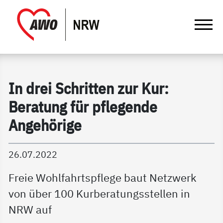
springen
Gathmann Michaelis und Freunde | Det
Link zu Home
In drei Schritten zur Kur:
Beratung für pflegende
Angehörige
26.07.2022
Freie Wohlfahrtspflege baut Netzwerk
von über 100 Kurberatungsstellen in
NRW auf