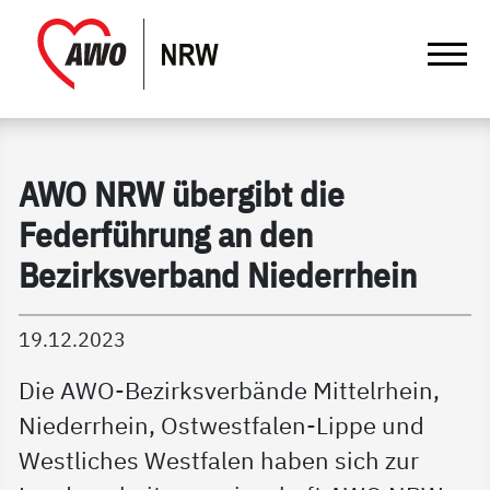
springen
Gathmann Michaelis und Freunde | Det
Link zu Home
AWO NRW übergibt die
Federführung an den
Bezirksverband Niederrhein
19.12.2023
Die AWO-Bezirksverbände Mittelrhein,
Niederrhein, Ostwestfalen-Lippe und
Westliches Westfalen haben sich zur