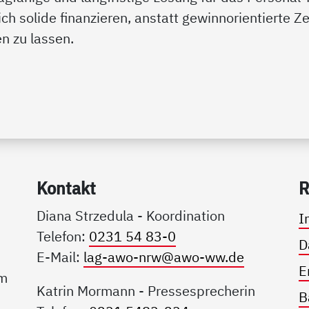
h solide finanzieren, anstatt gewinnorientierte Ze
n zu lassen.
Kon­takt
R
Diana Strzedula - Koordination
I
Telefon:
0231 54 83-0
D
E-Mail:
lag-awo-nrw@awo-ww.de
E
Im
Katrin Mormann - Pressesprecherin
B