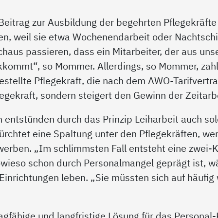
 Beitrag zur Ausbildung der begehrten Pflegekräfte
nen, weil sie etwa Wochenendarbeit oder Nachtsch
rchaus passieren, dass ein Mitarbeiter, der aus 
ckkommt“, so Mommer. Allerdings, so Mommer, zahle
gestellte Pflegekraft, die nach dem AWO-Tarifvertra
legekraft, sondern steigert den Gewinn der Zeitar
 entstünden durch das Prinzip Leiharbeit auch so
chtet eine Spaltung unter den Pflegekräften, wen
erben. „Im schlimmsten Fall entsteht eine zwei-K
sowieso schon durch Personalmangel geprägt ist, w
 Einrichtungen leben. „Sie müssten sich auf häuf
gfähige und langfristige Lösung für das Personal-