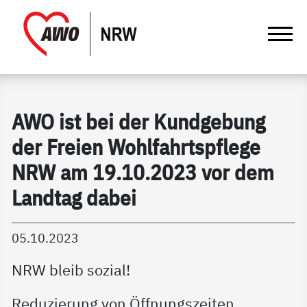
springen
Gathmann Michaelis und Freunde | Det
Link zu Home
AWO ist bei der Kundgebung
der Freien Wohlfahrtspflege
NRW am 19.10.2023 vor dem
Landtag dabei
05.10.2023
NRW bleib sozial!
Reduzierung von Öffnungszeiten,