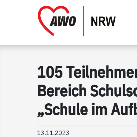
Gathmann Michaelis und F
Link 
105 Teilnehmen
Bereich Schuls
„Schule im Auf
13.11.2023